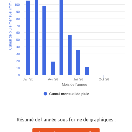
Cumul de pluie mensuel (mm)
100
90
80
70
60
50
40
30
20
10
0
Jan '26
Avr '26
Juil '26
Oct '26
Mois de l'année
Cumul mensuel de pluie
Résumé de l'année sous forme de graphiques :