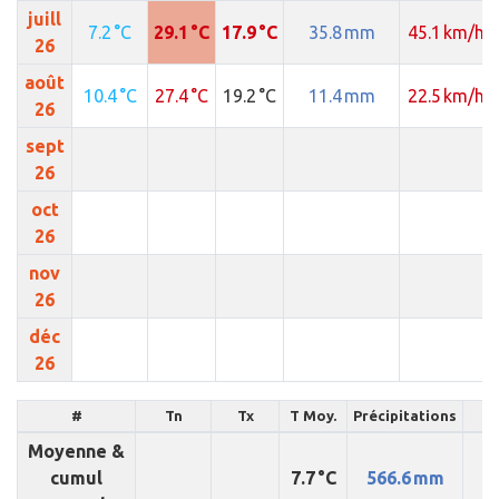
juill
7.2 °C
29.1 °C
17.9 °C
35.8 mm
45.1 km/h
26
août
10.4 °C
27.4 °C
19.2 °C
11.4 mm
22.5 km/h
26
sept
26
oct
26
nov
26
déc
26
#
Tn
Tx
T Moy.
Précipitations
R
Moyenne &
cumul
7.7 °C
566.6 mm