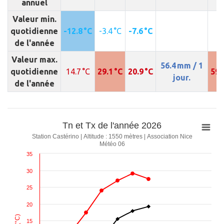
annuel
Valeur min.
quotidienne
-12.8 °C
-3.4 °C
-7.6 °C
de l'année
Valeur max.
56.4 mm / 1
quotidienne
14.7 °C
29.1 °C
20.9 °C
59.
jour.
de l'année
Tn et Tx de l'année 2026
Station Castérino | Altitude : 1550 mètres | Association Nice
Météo 06
35
30
25
20
15