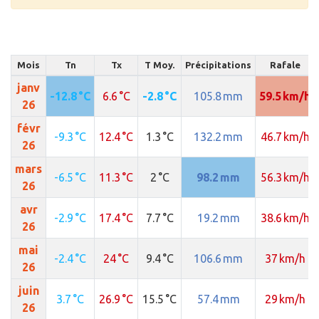
Mois
Tn
Tx
T Moy.
Précipitations
Rafale
janv
-12.8 °C
6.6 °C
-2.8 °C
105.8 mm
59.5 km/h
26
févr
-9.3 °C
12.4 °C
1.3 °C
132.2 mm
46.7 km/h
26
mars
-6.5 °C
11.3 °C
2 °C
98.2 mm
56.3 km/h
26
avr
-2.9 °C
17.4 °C
7.7 °C
19.2 mm
38.6 km/h
26
mai
-2.4 °C
24 °C
9.4 °C
106.6 mm
37 km/h
26
juin
3.7 °C
26.9 °C
15.5 °C
57.4 mm
29 km/h
26