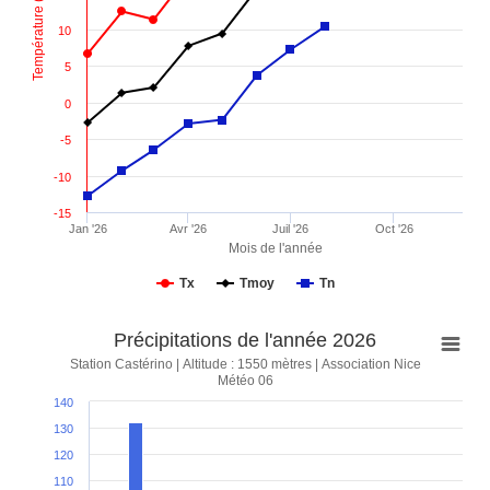
Température (°C)
10
5
0
-5
-10
-15
Jan '26
Avr '26
Juil '26
Oct '26
Mois de l'année
Tx
Tmoy
Tn
Précipitations de l'année 2026
Station Castérino | Altitude : 1550 mètres | Association Nice
Météo 06
140
130
120
110