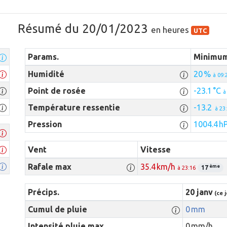
Résumé du 20/01/2023
en heures
UTC
Params.
Minimu
Humidité
20 %
à 09:
Point de rosée
-23.1 °C
à
Température ressentie
-13.2
à 23
Pression
1004.4 h
Vent
Vitesse
Rafale max
35.4 km/h
ème
17
à 23:16
Précips.
20 janv
(ce j
Cumul de pluie
0 mm
Intensité pluie max.
0 mm/h