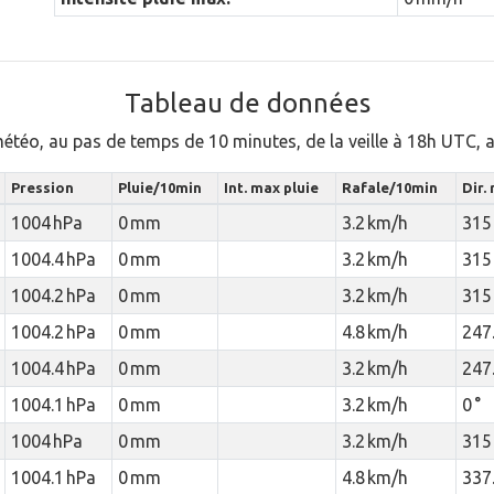
Tableau de données
météo, au pas de temps de 10 minutes, de la veille à 18h UTC,
Pression
Pluie/10min
Int. max pluie
Rafale/10min
Dir.
1004 hPa
0 mm
3.2 km/h
315 
1004.4 hPa
0 mm
3.2 km/h
315 
1004.2 hPa
0 mm
3.2 km/h
315 
1004.2 hPa
0 mm
4.8 km/h
247.
1004.4 hPa
0 mm
3.2 km/h
247.
1004.1 hPa
0 mm
3.2 km/h
0 °
1004 hPa
0 mm
3.2 km/h
315 
1004.1 hPa
0 mm
4.8 km/h
337.