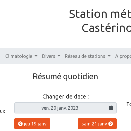
Station mé
Castérin
s
Climatologie
Divers
Réseau de stations
A prop
Résumé quotidien
Changer de date :
To
aux
jeu 19 janv
sam 21 janv