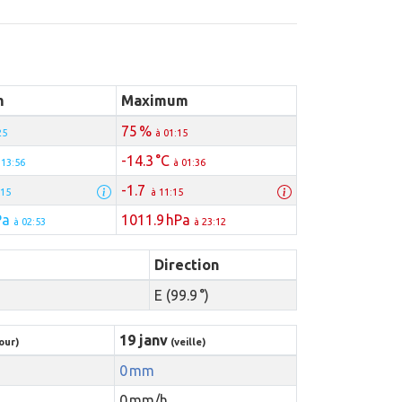
m
Maximum
75 %
25
à 01:15
-14.3 °C
 13:56
à 01:36
-1.7
:15
à 11:15
Pa
1011.9 hPa
à 02:53
à 23:12
Direction
E (99.9 °)
19 janv
our)
(veille)
0 mm
0 mm/h