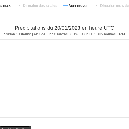
1005.2 hPa
0 mm
24.1 km/h
22.5
es max.
Direction des rafales
Vent moyen
Direction moy. du
1005.1 hPa
0 mm
24.1 km/h
22.5
1005.2 hPa
0 mm
19.3 km/h
45 °
Précipitations du 20/01/2023 en heure UTC
1005.2 hPa
0 mm
19.3 km/h
22.5
Station Castérino | Altitude : 1550 mètres | Cumul à 6h UTC aux normes OMM
1005.3 hPa
0 mm
6.4 km/h
225 
1005.2 hPa
0 mm
6.4 km/h
225 
1005.4 hPa
0 mm
16.1 km/h
0 °
1005.4 hPa
0 mm
17.7 km/h
45 °
1005.4 hPa
0 mm
20.9 km/h
22.5
1005.5 hPa
0 mm
32.2 km/h
22.5
1005.5 hPa
0 mm
17.7 km/h
22.5
1005.7 hPa
0 mm
27.4 km/h
22.5
1005.6 hPa
0 mm
16.1 km/h
292.
1005.7 hPa
0 mm
22.5 km/h
0 °