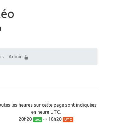
téo
o
os
Admin
utes les heures sur cette page sont indiquées
en heure UTC.
20h20
⇨ 18h20
loc.
UTC