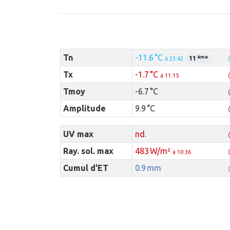
Tn
-11.6 °C
ème
11
à 23:42
Tx
-1.7 °C
à 11:15
Tmoy
-6.7 °C
Amplitude
9.9 °C
UV max
nd.
Ray. sol. max
483 W/m²
à 10:36
Cumul d'ET
0.9 mm