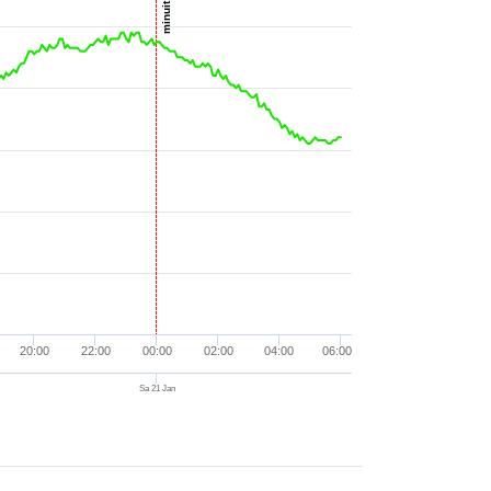
minuit UTC
5 °
23:41
nd. W/m²
5 °
23:55
nd. W/m²
nd. mm/h
5 °
00:01
nd. W/m²
°
00:11
nd. W/m²
5 °
00:24
nd. W/m²
 °
00:34
nd. W/m²
00:45
nd. W/m²
00:52
nd. W/m²
nd. mm/h
nd. W/m²
01:14
nd. W/m²
20:00
22:00
00:00
02:00
04:00
06:00
 °
01:24
nd. W/m²
Sa 21 Jan
01:31
nd. W/m²
01:48
nd. W/m²
01:51
nd. W/m²
nd. mm/h