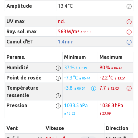
Amplitude
13.4 °C
UV max
nd.
Ray. sol. max
563 W/m²
à 11:33
Cumul d'ET
1.4 mm
Params.
Minimum
Maximum
Humidité
37 %
80 %
à 10:39
à 04:43
Point de rosée
-7.3 °C
-2.2 °C
à 06:44
à 13:51
Température
-3.8
7.7
à 06:54
à 12:03
ressentie
Pression
1033.5 hPa
1036.3 hPa
à 13:52
à 23:09
Vent
Vitesse
Direction