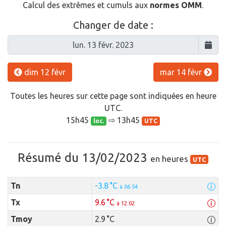
Calcul des extrêmes et cumuls aux
normes OMM
.
Changer de date :
dim 12 févr
mar 14 févr
Toutes les heures sur cette page sont indiquées en heure
UTC.
15h45
⇨ 13h45
loc.
UTC
Résumé du 13/02/2023
en heures
UTC
Tn
-3.8 °C
à 06:54
Tx
9.6 °C
à 12:02
Tmoy
2.9 °C