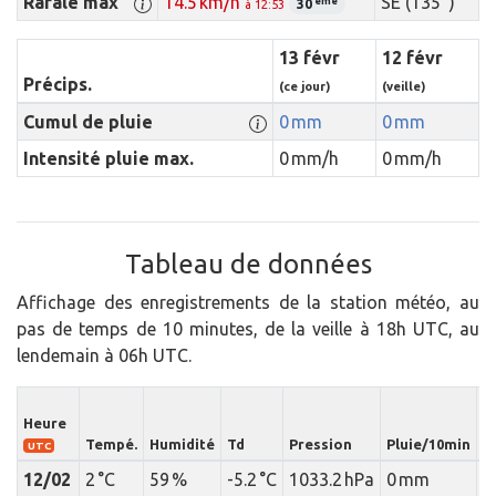
Rafale max
14.5 km/h
SE (135 °)
ème
30
à 12:53
13 févr
12 févr
Précips.
(ce jour)
(veille)
Cumul de pluie
0 mm
0 mm
Intensité pluie max.
0 mm/h
0 mm/h
Tableau de données
Affichage des enregistrements de la station météo, au
pas de temps de 10 minutes, de la veille à 18h UTC, au
lendemain à 06h UTC.
In
Heure
m
Tempé.
Humidité
Td
Pression
Pluie/10min
p
UTC
12/02
2 °C
59 %
-5.2 °C
1033.2 hPa
0 mm