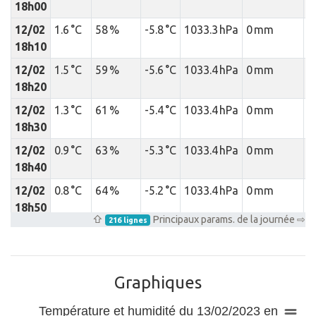
18h00
12/02
1.6 °C
58 %
-5.8 °C
1033.3 hPa
0 mm
18h10
12/02
1.5 °C
59 %
-5.6 °C
1033.4 hPa
0 mm
18h20
12/02
1.3 °C
61 %
-5.4 °C
1033.4 hPa
0 mm
18h30
12/02
0.9 °C
63 %
-5.3 °C
1033.4 hPa
0 mm
18h40
12/02
0.8 °C
64 %
-5.2 °C
1033.4 hPa
0 mm
18h50
⇧
Principaux params. de la journée ⇨
216 lignes
12/02
0.6 °C
64 %
-5.5 °C
1033.3 hPa
0 mm
19h00
12/02
0.4 °C
65 %
-5.4 °C
1033.3 hPa
0 mm
Graphiques
19h10
Température et humidité du 13/02/2023 en
12/02
0.2 °C
65 %
-5.6 °C
1033.4 hPa
0 mm