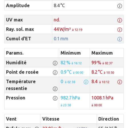
Amplitude
8.4 °C
UV max
nd.
Ray. sol. max
44 W/m²
à 12:19
Cumul d'ET
0.1 mm
Params.
Minimum
Maximum
Humidité
82 %
99 %
à 16:12
à 02:37
Point de rosée
0.9 °C
8.2 °C
à 00:00
à 10:50
Température
0
8.4
à 02:38
à 10:12
ressentie
Pression
982.7 hPa
1008.1 hPa
à 23:58
à 00:00
Vent
Vitesse
Direction