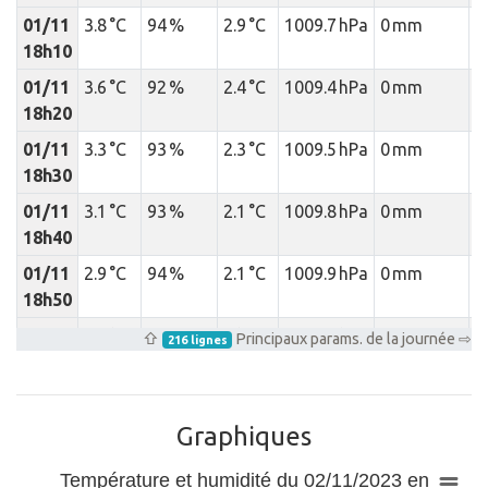
01/11
3.8 °C
94 %
2.9 °C
1009.7 hPa
0 mm
18h10
01/11
3.6 °C
92 %
2.4 °C
1009.4 hPa
0 mm
18h20
01/11
3.3 °C
93 %
2.3 °C
1009.5 hPa
0 mm
18h30
01/11
3.1 °C
93 %
2.1 °C
1009.8 hPa
0 mm
18h40
01/11
2.9 °C
94 %
2.1 °C
1009.9 hPa
0 mm
18h50
01/11
2.9 °C
94 %
2 °C
1009.8 hPa
0 mm
⇧
Principaux params. de la journée ⇨
216 lignes
19h00
01/11
2.8 °C
94 %
2 °C
1009.8 hPa
0 mm
19h10
Graphiques
01/11
2.8 °C
95 %
2.1 °C
1009.8 hPa
0 mm
Température et humidité du 02/11/2023 en
19h20