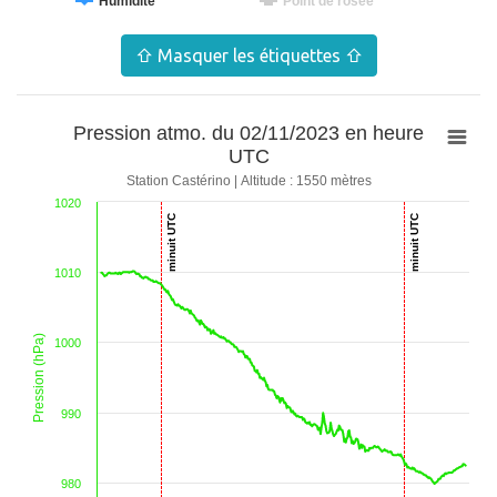
Humidité
Point de rosée
20h40
01/11
2.1 °C
96 %
1.5 °C
1010 hPa
0 mm
⇧ Masquer les étiquettes ⇧
20h50
01/11
2.1 °C
96 %
1.5 °C
1010 hPa
0 mm
Pression atmo. du 02/11/2023 en heure
21h00
UTC
01/11
2.1 °C
96 %
1.5 °C
1010.1 hPa
0 mm
Station Castérino | Altitude : 1550 mètres
21h10
1020
minuit UTC
minuit UTC
01/11
2 °C
95 %
1.3 °C
1010 hPa
0 mm
21h20
1010
01/11
1.8 °C
95 %
1.1 °C
1009.7 hPa
0 mm
21h30
Pression (hPa)
1000
01/11
1.8 °C
96 %
1.2 °C
1009.7 hPa
0 mm
21h40
990
01/11
1.7 °C
95 %
1 °C
1009.4 hPa
0 mm
21h50
01/11
1.4 °C
96 %
0.9 °C
1009.2 hPa
0 mm
980