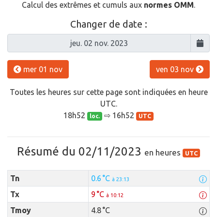
Calcul des extrêmes et cumuls aux
normes OMM
.
Changer de date :
mer 01 nov
ven 03 nov
Toutes les heures sur cette page sont indiquées en heure
UTC.
18h52
⇨ 16h52
loc.
UTC
Résumé du 02/11/2023
en heures
UTC
Tn
0.6 °C
à 23:13
Tx
9 °C
à 10:12
Tmoy
4.8 °C