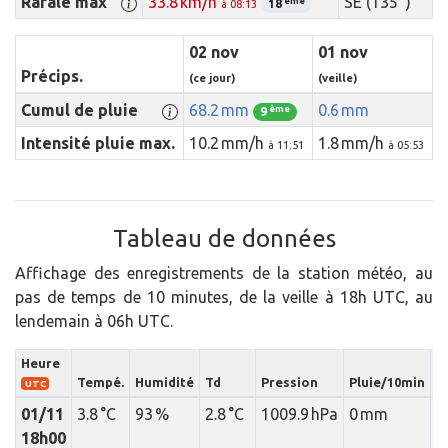
Rafale max
33.8 km/h
SE (135 °)
ème
18
à 08:13
02 nov
01 nov
Précips.
(ce jour)
(veille)
Cumul de pluie
68.2 mm
0.6 mm
ème
9
Intensité pluie max.
10.2 mm/h
1.8 mm/h
à 11:51
à 05:53
Tableau de données
Affichage des enregistrements de la station météo, au
pas de temps de 10 minutes, de la veille à 18h UTC, au
lendemain à 06h UTC.
Heure
I
Tempé.
Humidité
Td
Pression
Pluie/10min
p
UTC
01/11
3.8 °C
93 %
2.8 °C
1009.9 hPa
0 mm
18h00