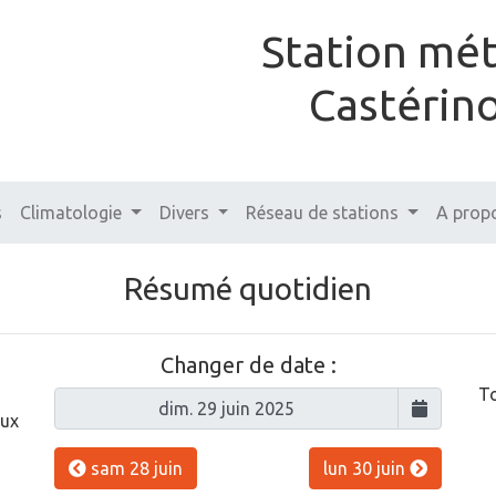
Station mé
Castérin
s
Climatologie
Divers
Réseau de stations
A prop
Résumé quotidien
Changer de date :
To
aux
sam 28 juin
lun 30 juin