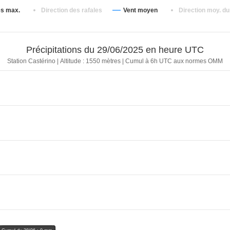
1019.6 hPa
0 mm
3.2 km/h
22.5 °
es max.
Direction des rafales
Vent moyen
Direction moy. du
1019.4 hPa
0 mm
4.8 km/h
22.5 °
1019.6 hPa
0 mm
1.6 km/h
22.5 °
Précipitations du 29/06/2025 en heure UTC
1019.6 hPa
0 mm
1.6 km/h
22.5 °
Station Castérino | Altitude : 1550 mètres | Cumul à 6h UTC aux normes OMM
1019.5 hPa
0 mm
1.6 km/h
22.5 °
1019.4 hPa
0 mm
0 km/h
1019.4 hPa
0 mm
1.6 km/h
22.5 °
1019.4 hPa
0 mm
0 km/h
1019.3 hPa
0 mm
0 km/h
1019.3 hPa
0 mm
0 km/h
1019.3 hPa
0 mm
0 km/h
1019.3 hPa
0 mm
1.6 km/h
22.5 °
1019.2 hPa
0 mm
0 km/h
1019 hPa
0 mm
1.6 km/h
22.5 °