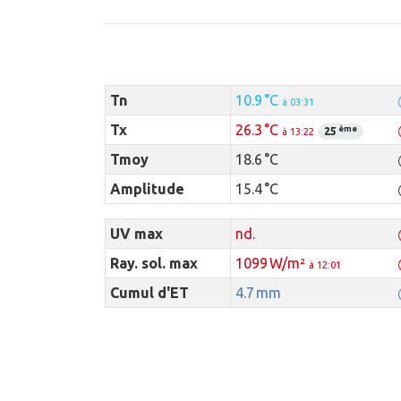
Tn
10.9 °C
à 03:31
Tx
26.3 °C
ème
25
à 13:22
Tmoy
18.6 °C
Amplitude
15.4 °C
UV max
nd.
Ray. sol. max
1099 W/m²
à 12:01
Cumul d'ET
4.7 mm