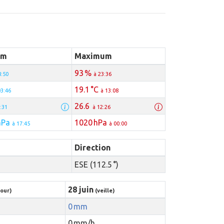
um
Maximum
93 %
8:50
à 23:36
19.1 °C
03:46
à 13:08
26.6
:31
à 12:26
hPa
1020 hPa
à 17:45
à 00:00
Direction
ESE (112.5 °)
28 juin
jour)
(veille)
0 mm
0 mm/h