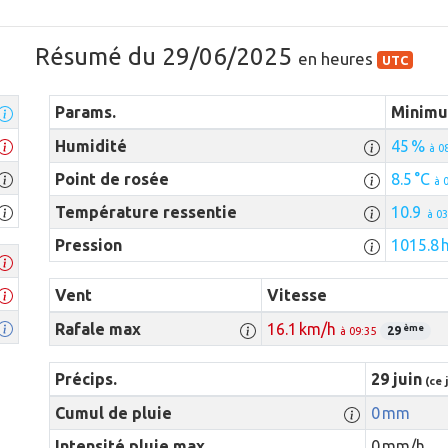
Résumé du 29/06/2025
en heures
UTC
Params.
Minim
Humidité
45 %
à 0
Point de rosée
8.5 °C
à 
Température ressentie
10.9
à 03
Pression
1015.8 
Vent
Vitesse
Rafale max
16.1 km/h
ème
29
à 09:35
Précips.
29 juin
(ce 
Cumul de pluie
0 mm
Intensité pluie max.
0 mm/h