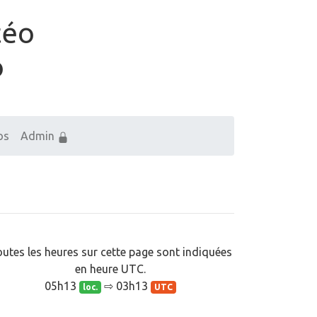
téo
o
os
Admin
utes les heures sur cette page sont indiquées
en heure UTC.
05h13
⇨ 03h13
loc.
UTC