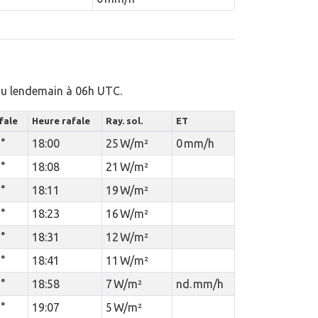
 au lendemain à 06h UTC.
afale
Heure rafale
Ray. sol.
ET
 °
18:00
25 W/m²
0 mm/h
 °
18:08
21 W/m²
 °
18:11
19 W/m²
 °
18:23
16 W/m²
 °
18:31
12 W/m²
 °
18:41
11 W/m²
 °
18:58
7 W/m²
nd. mm/h
 °
19:07
5 W/m²