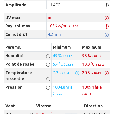
Amplitude
11.4 °C
UV max
nd.
Ray. sol. max
1056 W/m²
à 13:00
Cumul d'ET
4.2 mm
Params.
Minimum
Maximum
Humidité
49 %
93 %
à 09:17
à 04:37
Point de rosée
5.4 °C
13.3 °C
à 23:33
à 12:03
Température
7.3
20.3
à 23:34
à 10:49
ressentie
Pression
1004.8 hPa
1009.1 hPa
à 10:29
à 23:18
Vent
Vitesse
Direction