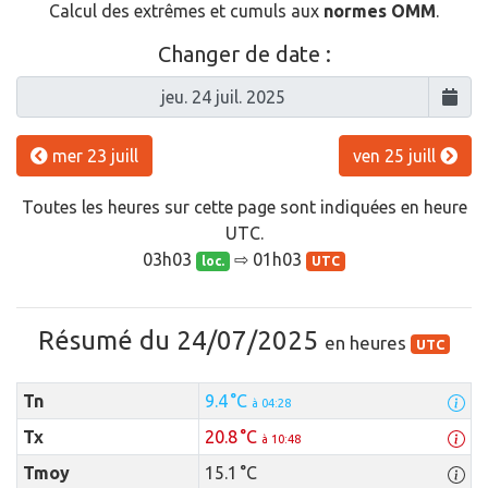
Calcul des extrêmes et cumuls aux
normes OMM
.
Changer de date :
mer 23 juill
ven 25 juill
Toutes les heures sur cette page sont indiquées en heure
UTC.
03h03
⇨ 01h03
loc.
UTC
Résumé du 24/07/2025
en heures
UTC
Tn
9.4 °C
à 04:28
Tx
20.8 °C
à 10:48
Tmoy
15.1 °C