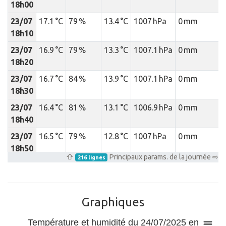
18h00
23/07
17.1 °C
79 %
13.4 °C
1007 hPa
0 mm
18h10
23/07
16.9 °C
79 %
13.3 °C
1007.1 hPa
0 mm
18h20
23/07
16.7 °C
84 %
13.9 °C
1007.1 hPa
0 mm
18h30
23/07
16.4 °C
81 %
13.1 °C
1006.9 hPa
0 mm
18h40
23/07
16.5 °C
79 %
12.8 °C
1007 hPa
0 mm
18h50
⇧
Principaux params. de la journée ⇨
216 lignes
23/07
16.4 °C
80 %
12.9 °C
1007 hPa
0 mm
19h00
23/07
16.3 °C
75 %
11.9 °C
1007.6 hPa
0 mm
Graphiques
19h10
Température et humidité du 24/07/2025 en
23/07
16.4 °C
76 %
12.1 °C
1007.6 hPa
0 mm