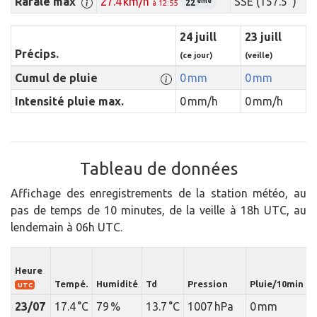
Rafale max
27.4 km/h
SSE (157.5 °)
ème
22
à 12:55
24 juill
23 juill
Précips.
(ce jour)
(veille)
Cumul de pluie
0 mm
0 mm
Intensité pluie max.
0 mm/h
0 mm/h
Tableau de données
Affichage des enregistrements de la station météo, au
pas de temps de 10 minutes, de la veille à 18h UTC, au
lendemain à 06h UTC.
I
Heure
Tempé.
Humidité
Td
Pression
Pluie/10min
p
UTC
23/07
17.4 °C
79 %
13.7 °C
1007 hPa
0 mm