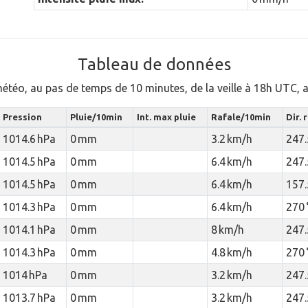
Tableau de données
météo, au pas de temps de 10 minutes, de la veille à 18h UTC,
Pression
Pluie/10min
Int. max pluie
Rafale/10min
Dir. 
1014.6 hPa
0 mm
3.2 km/h
247.
1014.5 hPa
0 mm
6.4 km/h
247.
1014.5 hPa
0 mm
6.4 km/h
157.
1014.3 hPa
0 mm
6.4 km/h
270 
1014.1 hPa
0 mm
8 km/h
247.
1014.3 hPa
0 mm
4.8 km/h
270 
1014 hPa
0 mm
3.2 km/h
247.
1013.7 hPa
0 mm
3.2 km/h
247.