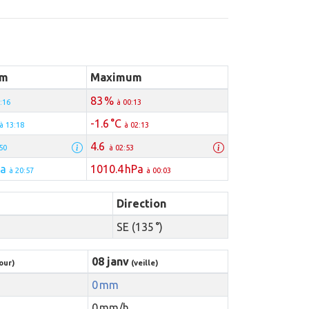
um
Maximum
83 %
:16
à 00:13
-1.6 °C
à 13:18
à 02:13
4.6
50
à 02:53
Pa
1010.4 hPa
à 20:57
à 00:03
Direction
SE (135 °)
08 janv
our)
(veille)
0 mm
0 mm/h