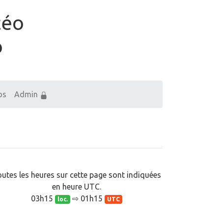
téo
o
os
Admin
utes les heures sur cette page sont indiquées
en heure UTC.
03h15
⇨ 01h15
loc.
UTC