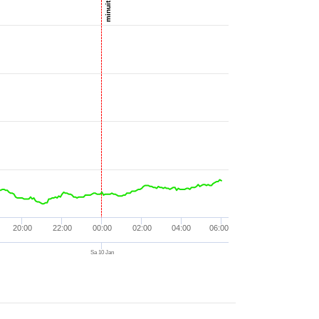
minuit UTC
5 °
23:41
nd. W/m²
5 °
23:51
nd. W/m²
nd. mm/h
5 °
00:08
nd. W/m²
00:19
nd. W/m²
°
00:24
nd. W/m²
°
00:39
nd. W/m²
°
00:47
nd. W/m²
°
01:00
nd. W/m²
nd. mm/h
°
01:07
nd. W/m²
5 °
01:19
nd. W/m²
20:00
22:00
00:00
02:00
04:00
06:00
01:24
nd. W/m²
Sa 10 Jan
5 °
01:37
nd. W/m²
°
01:42
nd. W/m²
5 °
01:54
nd. W/m²
0 mm/h