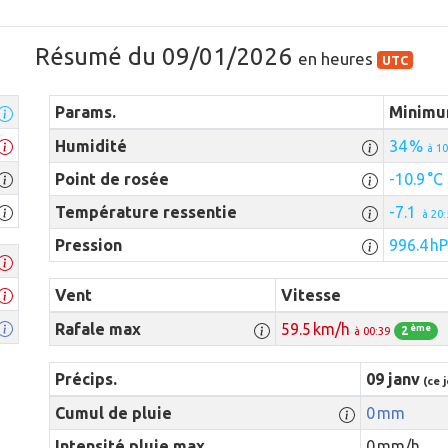
Résumé du 09/01/2026
en heures
UTC
Params.
Minim
Humidité
34 %
à 10
Point de rosée
-10.9 °C
Température ressentie
-7.1
à 20:
Pression
996.4 h
Vent
Vitesse
Rafale max
59.5 km/h
ème
2
à 00:39
Précips.
09 janv
(ce j
Cumul de pluie
0 mm
Intensité pluie max.
0 mm/h