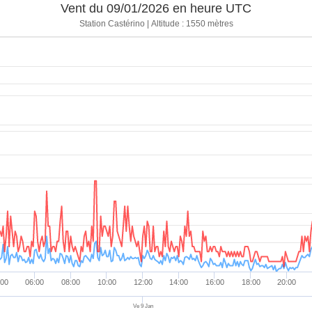
Vent du 09/01/2026 en heure UTC
1008.1 hPa
0 mm
25.7 km/h
22.5 
Station Castérino | Altitude : 1550 mètres
1007.9 hPa
0 mm
20.9 km/h
90 °
1007 hPa
0 mm
27.4 km/h
0 °
1007.4 hPa
0 mm
27.4 km/h
0 °
1006.8 hPa
0 mm
27.4 km/h
22.5 
1006.8 hPa
0 mm
20.9 km/h
45 °
1006.3 hPa
0 mm
20.9 km/h
337.
1006 hPa
0 mm
14.5 km/h
22.5 
1005.8 hPa
0 mm
24.1 km/h
157.
1005.8 hPa
0 mm
14.5 km/h
157.
1005.9 hPa
0 mm
20.9 km/h
0 °
1005.8 hPa
0 mm
17.7 km/h
225 
:00
06:00
08:00
10:00
12:00
14:00
16:00
18:00
20:00
1005.8 hPa
0 mm
12.9 km/h
247.
Ve 9 Jan