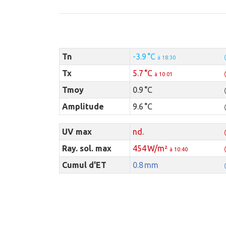
Tn
-3.9 °C
à 18:30
Tx
5.7 °C
à 10:01
Tmoy
0.9 °C
Amplitude
9.6 °C
UV max
nd.
Ray. sol. max
454 W/m²
à 10:40
Cumul d'ET
0.8 mm