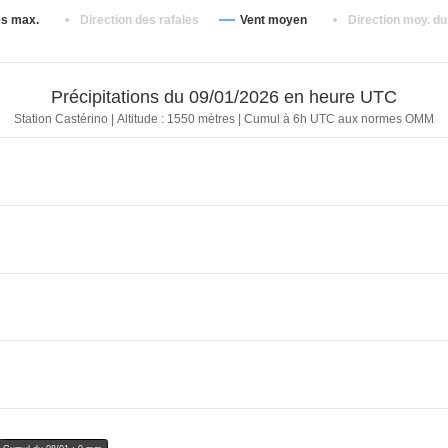
1005.5 hPa
0 mm
14.5 km/h
135 
es max.
Direction des rafales
Vent moyen
Direction moy. du
1005.4 hPa
0 mm
19.3 km/h
135 
1005.5 hPa
0 mm
17.7 km/h
0 °
Précipitations du 09/01/2026 en heure UTC
1004.8 hPa
0 mm
12.9 km/h
247.
Station Castérino | Altitude : 1550 mètres | Cumul à 6h UTC aux normes OMM
1004.1 hPa
0 mm
12.9 km/h
247.
1004 hPa
0 mm
8 km/h
247.
1004.4 hPa
0 mm
11.3 km/h
247.
1004.2 hPa
0 mm
6.4 km/h
247.
1003.6 hPa
0 mm
8 km/h
247.
1003.3 hPa
0 mm
9.7 km/h
180 
1003.2 hPa
0 mm
19.3 km/h
135 
1003.8 hPa
0 mm
17.7 km/h
202.
1003.9 hPa
0 mm
9.7 km/h
270 
1003.8 hPa
0 mm
11.3 km/h
247.