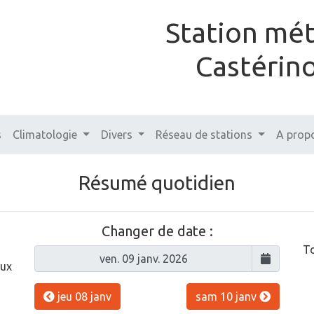
Station mé
Castérin
s
Climatologie
Divers
Réseau de stations
A prop
Résumé quotidien
Changer de date :
To
aux
jeu 08 janv
sam 10 janv